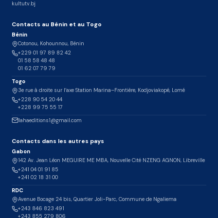
kultutv.bj
Contacts au Bénin et au Togo
Bénin
Cotonou, Kohounnou, Bénin
+229 01 97 89 82 42
01 58 58 48 48
01 62 07 79 79
Togo
3e rue à droite sur l’axe Station Marina–Frontière, Kodjoviakopé, Lomé
+228 90 54 20 44
+228 99 75 55 17
lahaeditions1@gmail.com
Contacts dans les autres pays
Gabon
142 Av. Jean Léon MEGUIRE ME MBA, Nouvelle Cité NZENG AGNON, Libreville
+241 04 01 91 85
+241 02 18 31 00
RDC
Avenue Bocage 24 bis, Quartier Joli-Parc, Commune de Ngaliema
+243 846 823 491
+243 855 279 806