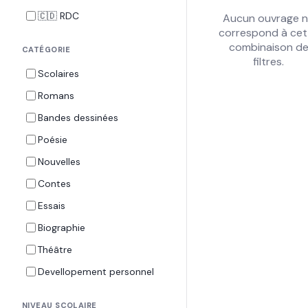
🇨🇩 RDC
Aucun ouvrage 
correspond à cet
combinaison d
CATÉGORIE
filtres.
Scolaires
Romans
Bandes dessinées
Poésie
Nouvelles
Contes
Essais
Biographie
Théâtre
Devellopement personnel
NIVEAU SCOLAIRE