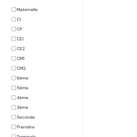
Maternelle
CI
CP
CE1
CE2
CM1
CM2
6ème
5ème
4ème
3ème
Seconde
Première
Terminale