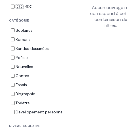
🇨🇩 RDC
Aucun ouvrage 
correspond à cet
combinaison d
CATÉGORIE
filtres.
Scolaires
Romans
Bandes dessinées
Poésie
Nouvelles
Contes
Essais
Biographie
Théâtre
Devellopement personnel
NIVEAU SCOLAIRE