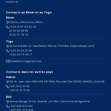
kultutv.bj
Contacts au Bénin et au Togo
Bénin
Cotonou, Kohounnou, Bénin
+229 01 97 89 82 42
01 58 58 48 48
01 62 07 79 79
Togo
3e rue à droite sur l’axe Station Marina–Frontière, Kodjoviakopé, Lomé
+228 90 54 20 44
+228 99 75 55 17
lahaeditions1@gmail.com
Contacts dans les autres pays
Gabon
142 Av. Jean Léon MEGUIRE ME MBA, Nouvelle Cité NZENG AGNON, Libreville
+241 04 01 91 85
+241 02 18 31 00
RDC
Avenue Bocage 24 bis, Quartier Joli-Parc, Commune de Ngaliema
+243 846 823 491
+243 855 279 806