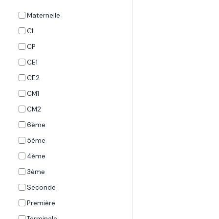
Maternelle
CI
CP
CE1
CE2
CM1
CM2
6ème
5ème
4ème
3ème
Seconde
Première
Terminale